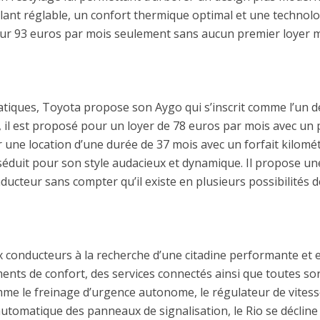
olant réglable, un confort thermique optimal et une technol
our 93 euros par mois seulement sans aucun premier loyer m
atiques, Toyota propose son Aygo qui s’inscrit comme l’un d
, il est proposé pour un loyer de 78 euros par mois avec un
 une location d’une durée de 37 mois avec un forfait kilomé
 séduit pour son style audacieux et dynamique. Il propose u
ucteur sans compter qu’il existe en plusieurs possibilités de
x conducteurs à la recherche d’une citadine performante et e
ments de confort, des services connectés ainsi que toutes so
mme le freinage d’urgence autonome, le régulateur de vitesse
utomatique des panneaux de signalisation, le Rio se déclin