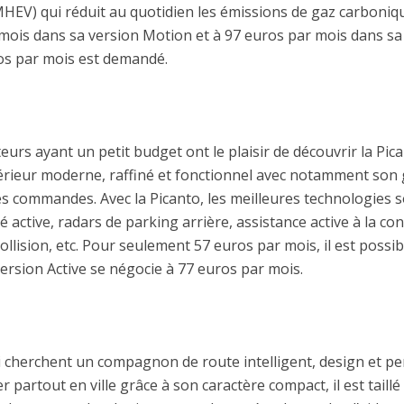
EV) qui réduit au quotidien les émissions de gaz carbonique.
mois dans sa version Motion et à 97 euros par mois dans sa 
os par mois est demandé.
urs ayant un petit budget ont le plaisir de découvrir la Pica
térieur moderne, raffiné et fonctionnel avec notamment son g
les commandes. Avec la Picanto, les meilleures technologies
té active, radars de parking arrière, assistance active à la co
llision, etc. Pour seulement 57 euros par mois, il est possi
ersion Active se négocie à 77 euros par mois.
 cherchent un compagnon de route intelligent, design et p
r partout en ville grâce à son caractère compact, il est taill