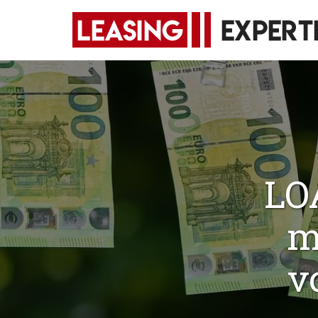
LO
m
v